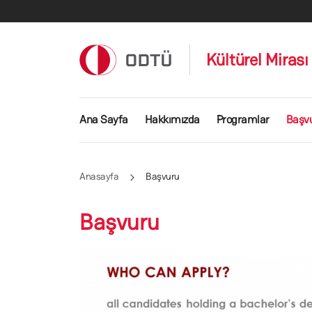
Ana içeriğe atla
Kültürel Miras
Ana gezinti menüsü
Ana Sayfa
Hakkımızda
Programlar
Başv
Anasayfa
Başvuru
Başvuru