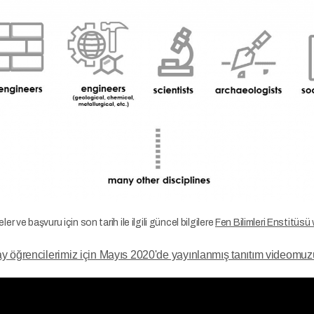
eler ve başvuru için son tarih ile ilgili güncel bilgilere
Fen Bilimleri Enstitüsü
y öğrencilerimiz için Mayıs 2020'de yayınlanmış tanıtım videomuzu